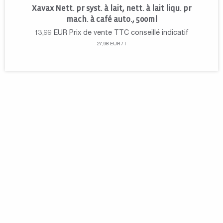
Xavax Nett. pr syst. à lait, nett. à lait liqu. pr
mach. à café auto., 500ml
13,99
EUR
Prix de vente TTC conseillé indicatif
27,98 EUR / l