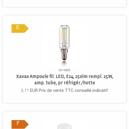
E
00112825
Xavax Ampoule fil. LED, E14, 250lm rempl. 25W,
amp. tube, pr réfrigér./hotte
3,77
EUR
Prix de vente TTC conseillé indicatif
F