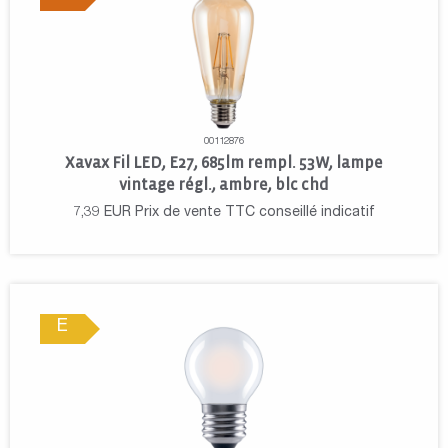
00112876
Xavax Fil LED, E27, 685lm rempl. 53W, lampe
vintage régl., ambre, blc chd
7,39
EUR
Prix de vente TTC conseillé indicatif
E