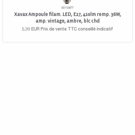
00112877
Xavax Ampoule filam. LED, E27, 410lm remp. 36W,
amp. vintage, ambre, blc chd
5,39
EUR
Prix de vente TTC conseillé indicatif