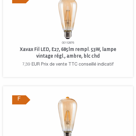
00112876
Xavax Fil LED, E27, 685lm rempl. 53W, lampe
vintage régl., ambre, blc chd
7,39
EUR
Prix de vente TTC conseillé indicatif
F