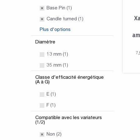
Base Pin (1)
Xa
Candle turned (1)
Plus d'options
am
Diamètre
7,
13 mm (1)
35 mm (1)
Classe d'efficacité énergétique
(A à G)
E (1)
F (1)
Compatible avec les variateurs
(1/2)
Non (2)