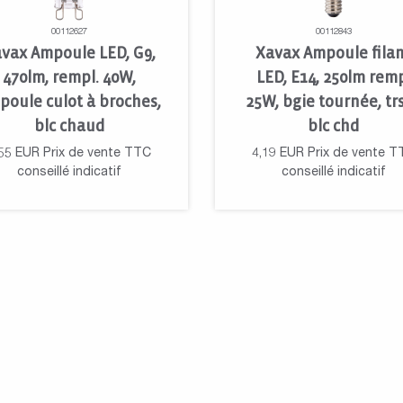
00112627
00112843
vax Ampoule LED, G9,
Xavax Ampoule fila
470lm, rempl. 40W,
LED, E14, 250lm rem
poule culot à broches,
25W, bgie tournée, trs
blc chaud
blc chd
55
EUR
Prix de vente TTC
4,19
EUR
Prix de vente T
conseillé indicatif
conseillé indicatif