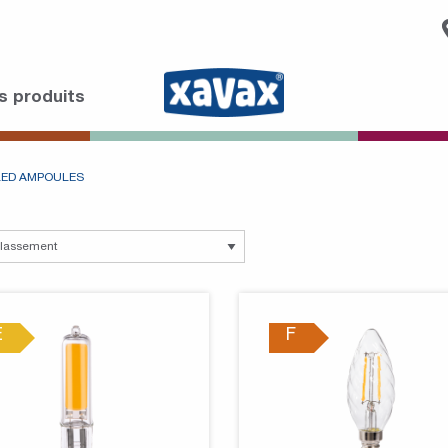
s produits
LED AMPOULES
E
F