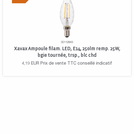
00112843
Xavax Ampoule filam. LED, E14, 250lm remp. 25W,
bgie tournée, trsp., blc chd
4,19
EUR
Prix de vente TTC conseillé indicatif