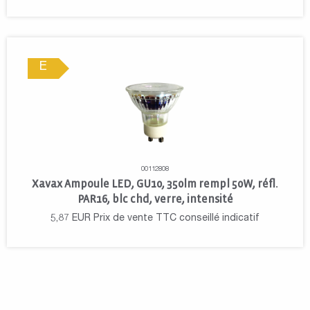
E
00112808
Xavax Ampoule LED, GU10, 350lm rempl 50W, réfl.
PAR16, blc chd, verre, intensité
5,87
EUR
Prix de vente TTC conseillé indicatif