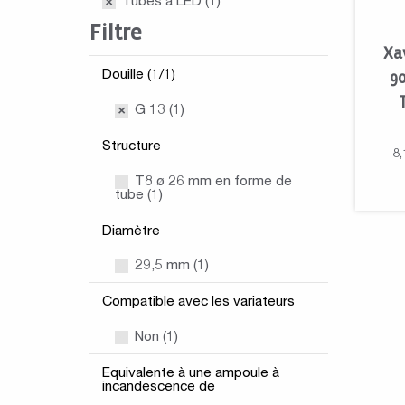
Tubes à LED
(1)
Filtre
Xa
Douille (1/1)
9
G 13 (1)
Structure
8,
T8 ø 26 mm en forme de
tube (1)
Diamètre
29,5 mm (1)
Compatible avec les variateurs
Non (1)
Equivalente à une ampoule à
incandescence de