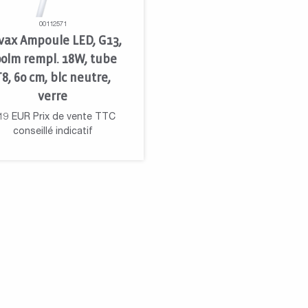
00112571
vax Ampoule LED, G13,
00lm rempl. 18W, tube
T8, 60 cm, blc neutre,
verre
19
EUR
Prix de vente TTC
conseillé indicatif