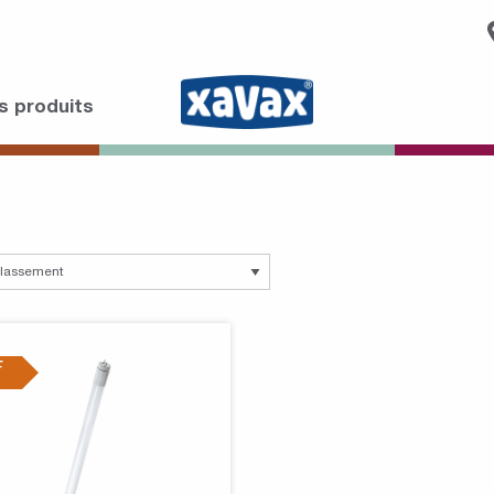
s produits
F