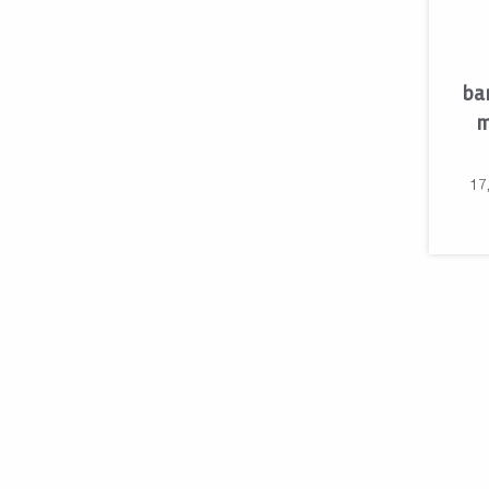
bar
m
17