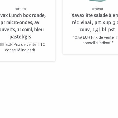
00181583
00181584
vax Lunch box ronde,
Xavax Bte salade à em
pr micro-ondes, av.
réc. vinai., prt. sup. 3 
ouverts, 1100ml, bleu
couv., 1,4l, bl. pst.
pastel/grs
12,59
EUR
Prix de vente 
conseillé indicatif
,99
EUR
Prix de vente TTC
conseillé indicatif