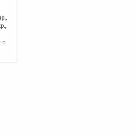
p.,
cp.,
TTC