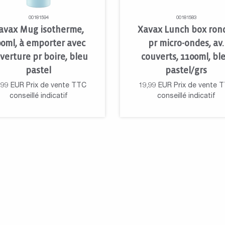
00181594
00181583
avax Mug isotherme,
Xavax Lunch box ron
00ml, à emporter avec
pr micro-ondes, av.
verture pr boire, bleu
couverts, 1100ml, bl
pastel
pastel/grs
,99
EUR
Prix de vente TTC
19,99
EUR
Prix de vente 
conseillé indicatif
conseillé indicatif