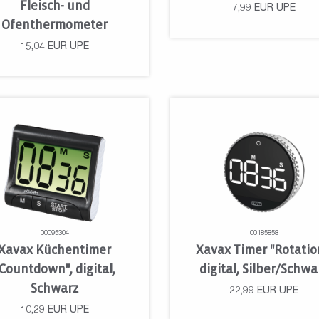
Fleisch- und
7,99
EUR
UPE
Ofenthermometer
15,04
EUR
UPE
00095304
00185858
Xavax Küchentimer
Xavax Timer "Rotatio
"Countdown", digital,
digital, Silber/Schwa
Schwarz
22,99
EUR
UPE
10,29
EUR
UPE