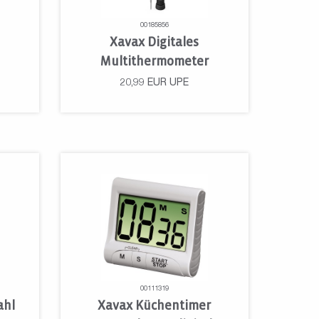
00185856
Xavax Digitales
Multithermometer
20,99
EUR
UPE
00111319
ahl
Xavax Küchentimer