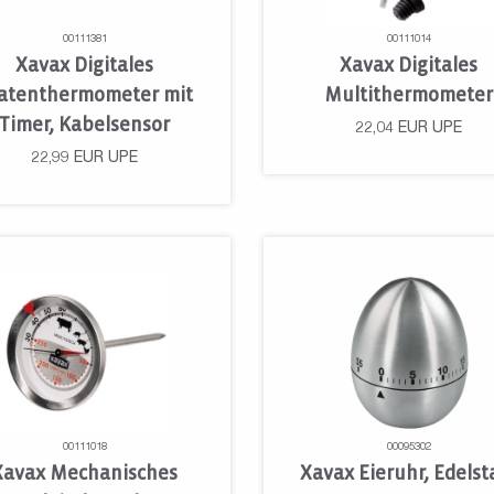
00111381
00111014
Xavax Digitales
Xavax Digitales
atenthermometer mit
Multithermometer
Timer, Kabelsensor
22,04
EUR
UPE
22,99
EUR
UPE
00111018
00095302
Xavax Mechanisches
Xavax Eieruhr, Edelst