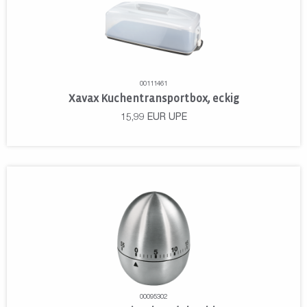
00111461
Xavax Kuchentransportbox, eckig
15,99
EUR
UPE
00095302