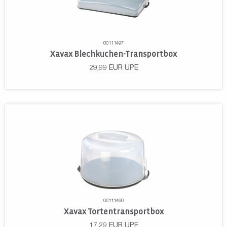
00111497
Xavax Blechkuchen-Transportbox
29,99
EUR
UPE
00111460
Xavax Tortentransportbox
17,29
EUR
UPE