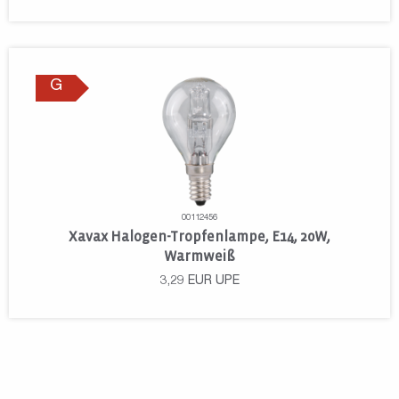
G
00112456
Xavax Halogen-Tropfenlampe, E14, 20W,
Warmweiß
3,29
EUR
UPE