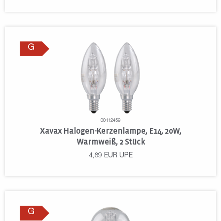
G
00112459
Xavax Halogen-Kerzenlampe, E14, 20W,
Warmweiß, 2 Stück
4,89
EUR
UPE
G