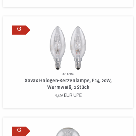
G
00112459
Xavax Halogen-Kerzenlampe, E14, 20W,
Warmweiß, 2 Stück
4,89
EUR
UPE
G