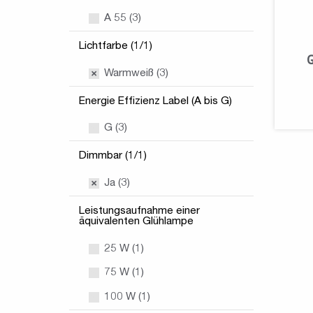
A 55 (3)
Lichtfarbe (1/1)
Warmweiß (3)
Energie Effizienz Label (A bis G)
G (3)
Dimmbar (1/1)
Ja (3)
Leistungsaufnahme einer
äquivalenten Glühlampe
25 W (1)
75 W (1)
100 W (1)