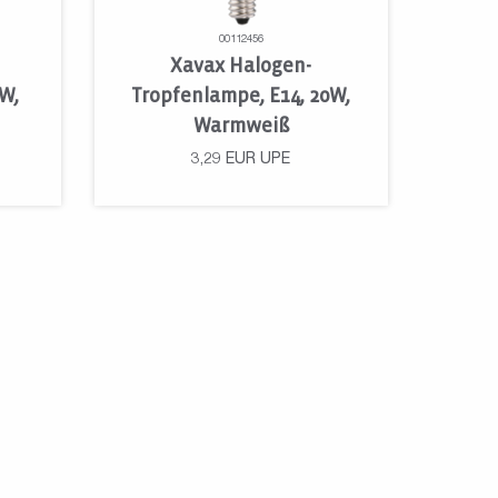
00112456
Xavax Halogen-
0W,
Tropfenlampe, E14, 20W,
Warmweiß
3,29
EUR
UPE