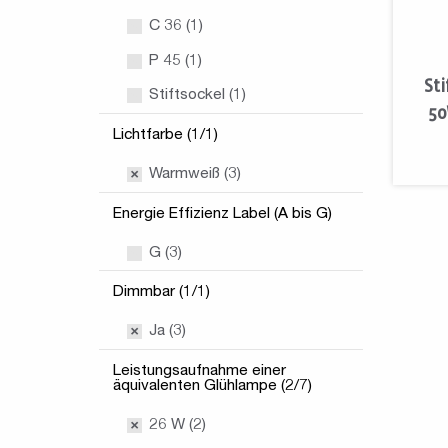
C 36 (1)
P 45 (1)
St
Stiftsockel (1)
50
Lichtfarbe (1/1)
Warmweiß (3)
Energie Effizienz Label (A bis G)
G (3)
Dimmbar (1/1)
Ja (3)
Leistungsaufnahme einer
äquivalenten Glühlampe (2/7)
26 W (2)