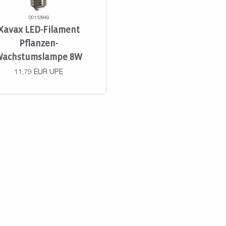
00112849
Xavax LED-Filament
Pflanzen-
Wachstumslampe 8W
11,79
EUR
UPE