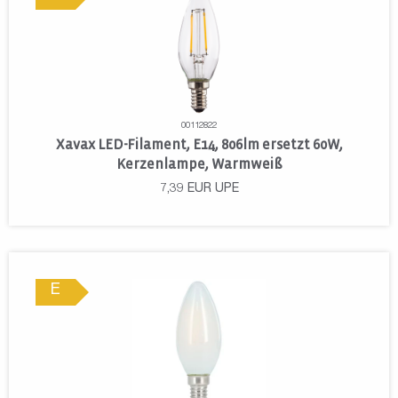
00112822
Xavax LED-Filament, E14, 806lm ersetzt 60W,
Kerzenlampe, Warmweiß
7,39
EUR
UPE
E