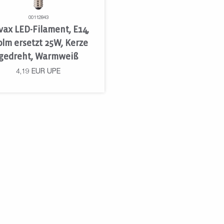
00112843
vax LED-Filament, E14,
0lm ersetzt 25W, Kerze
gedreht, Warmweiß
4,19
EUR
UPE