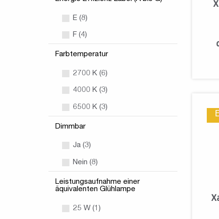
X
E (8)
F (4)
Farbtemperatur
2700 K (6)
4000 K (3)
6500 K (3)
Dimmbar
Ja (3)
Nein (8)
Leistungsaufnahme einer
äquivalenten Glühlampe
X
25 W (1)