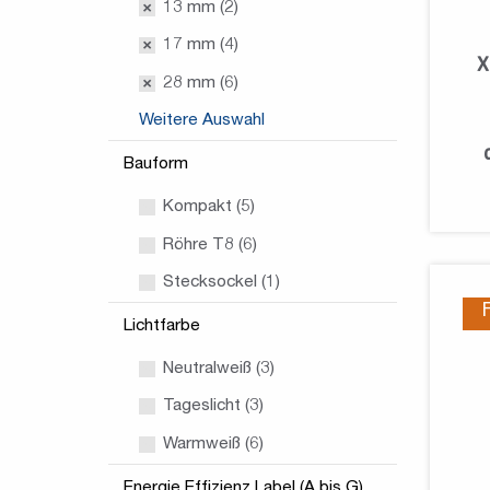
13 mm (2)
17 mm (4)
X
28 mm (6)
Weitere Auswahl
Bauform
Kompakt (5)
Röhre T8 (6)
Stecksockel (1)
Lichtfarbe
Neutralweiß (3)
Tageslicht (3)
Warmweiß (6)
Energie Effizienz Label (A bis G)