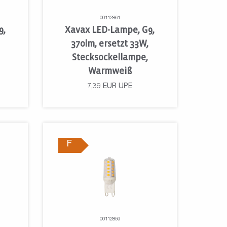
00112861
9,
Xavax LED-Lampe, G9,
370lm, ersetzt 33W,
Stecksockellampe,
Warmweiß
7,39
EUR
UPE
F
00112859