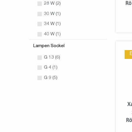
Rö
28 W (2)
30 W (1)
34 W (1)
40 W (1)
Lampen Sockel
G 13 (6)
G 4 (1)
G 9 (5)
X
Rö