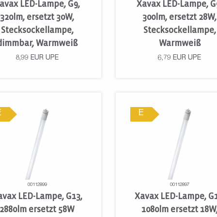
avax LED-Lampe, G9,
Xavax LED-Lampe, G
320lm, ersetzt 30W,
300lm, ersetzt 28W,
Stecksockellampe,
Stecksockellampe,
dimmbar, Warmweiß
Warmweiß
8,99
EUR
UPE
6,79
EUR
UPE
E
E
00112899
00112897
avax LED-Lampe, G13,
Xavax LED-Lampe, G1
2880lm ersetzt 58W
1080lm ersetzt 18W