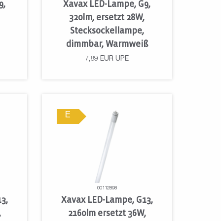
9,
Xavax LED-Lampe, G9,
320lm, ersetzt 28W,
Stecksockellampe,
dimmbar, Warmweiß
7,89
EUR
UPE
E
00112898
3,
Xavax LED-Lampe, G13,
,
2160lm ersetzt 36W,