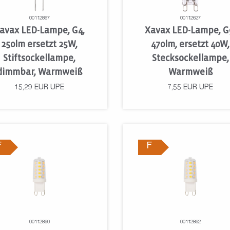
00112867
00112627
avax LED-Lampe, G4,
Xavax LED-Lampe, G
250lm ersetzt 25W,
470lm, ersetzt 40W,
Stiftsockellampe,
Stecksockellampe,
dimmbar, Warmweiß
Warmweiß
15,29
EUR
UPE
7,55
EUR
UPE
F
F
00112860
00112862