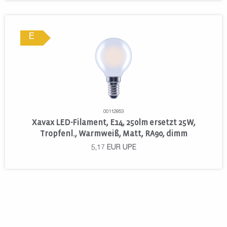
E
00112853
Xavax LED-Filament, E14, 250lm ersetzt 25W,
Tropfenl., Warmweiß, Matt, RA90, dimm
5,17
EUR
UPE