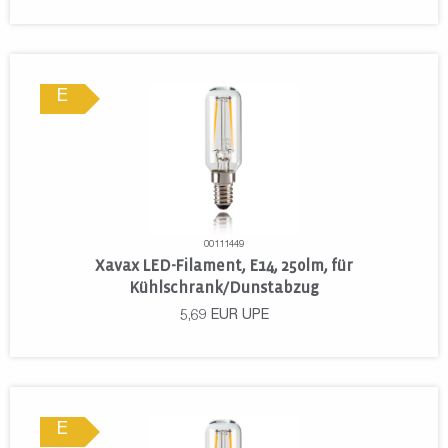
E
00111449
Xavax LED-Filament, E14, 250lm, für
Kühlschrank/Dunstabzug
5,69
EUR
UPE
E