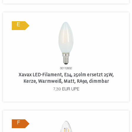
E
00112832
Xavax LED-Filament, E14, 250lm ersetzt 25W,
Kerze, Warmweiß, Matt, RA90, dimmbar
7,39
EUR
UPE
F