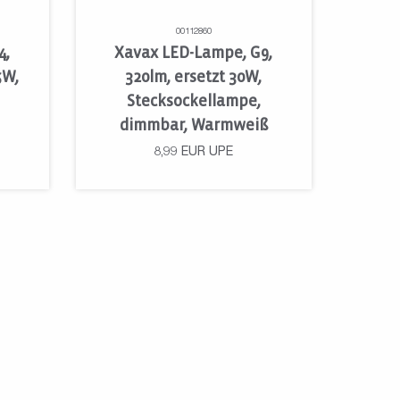
00112860
4,
Xavax LED-Lampe, G9,
5W,
320lm, ersetzt 30W,
Stecksockellampe,
dimmbar, Warmweiß
8,99
EUR
UPE