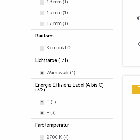
13 mm (1)
15 mm (1)
X
17 mm (1)
Bauform
Kompakt (3)
Lichtfarbe (1/1)
Warmweiß (4)
Energie Effizienz Label (A bis G)
(2/2)
E (1)
F (3)
Farbtemperatur
2700 K (4)