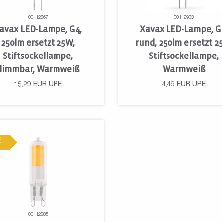
00112867
00112933
avax LED-Lampe, G4,
Xavax LED-Lampe, G
250lm ersetzt 25W,
rund, 250lm ersetzt 2
Stiftsockellampe,
Stiftsockellampe,
dimmbar, Warmweiß
Warmweiß
15,29
EUR
UPE
4,49
EUR
UPE
E
00112885