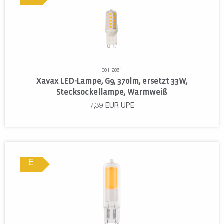
00112861
Xavax LED-Lampe, G9, 370lm, ersetzt 33W,
Stecksockellampe, Warmweiß
7,39
EUR
UPE
E