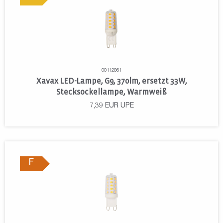
00112861
Xavax LED-Lampe, G9, 370lm, ersetzt 33W,
Stecksockellampe, Warmweiß
7,39
EUR
UPE
F