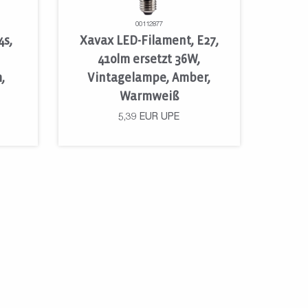
00112877
4s,
Xavax LED-Filament, E27,
410lm ersetzt 36W,
,
Vintagelampe, Amber,
Warmweiß
5,39
EUR
UPE