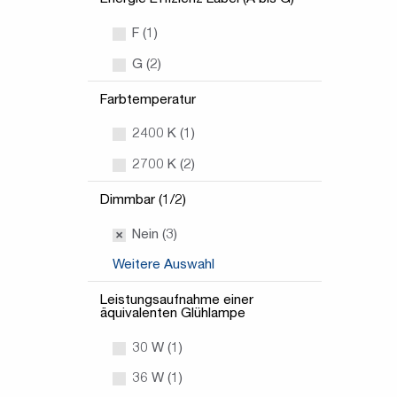
F (1)
G (2)
Farbtemperatur
2400 K (1)
2700 K (2)
Dimmbar (1/2)
Nein (3)
Weitere Auswahl
Leistungsaufnahme einer
äquivalenten Glühlampe
30 W (1)
36 W (1)