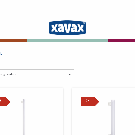
EL
G
G