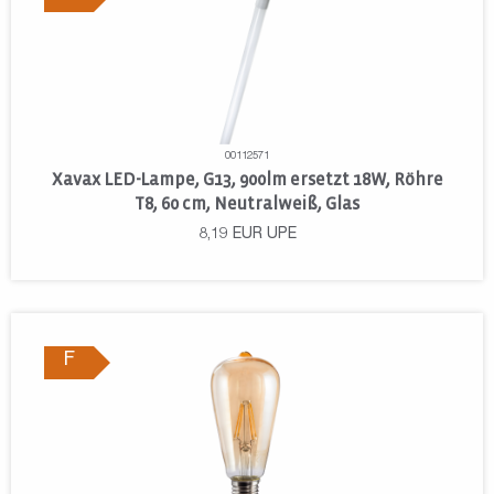
00112571
Xavax LED-Lampe, G13, 900lm ersetzt 18W, Röhre
T8, 60 cm, Neutralweiß, Glas
8,19
EUR
UPE
F