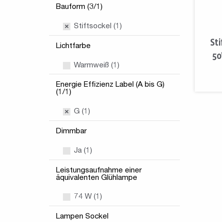
Bauform (3/1)
Stiftsockel (1)
St
Lichtfarbe
50
Warmweiß (1)
Energie Effizienz Label (A bis G)
(1/1)
G (1)
Dimmbar
Ja (1)
Leistungsaufnahme einer
äquivalenten Glühlampe
74 W (1)
Lampen Sockel