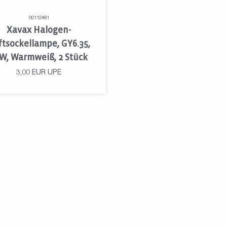
00112481
Xavax Halogen-
iftsockellampe, GY6.35,
W, Warmweiß, 2 Stück
3,00
EUR
UPE