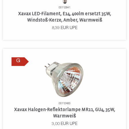
00112841
Xavax LED-Filament, E14, 400lm ersetzt 35W,
Windstoß-Kerze, Amber, Warmweiß
8,39
EUR
UPE
G
00112483
Xavax Halogen-Reflektorlampe MR11, GU4, 35W,
Warmweiß
3,00
EUR
UPE