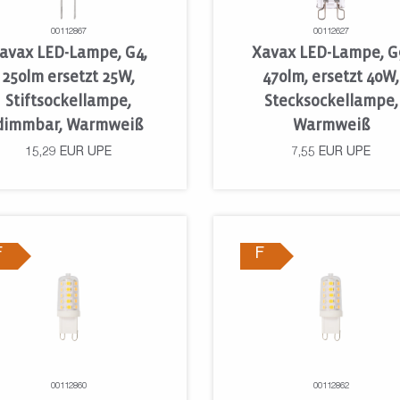
00112867
00112627
avax LED-Lampe, G4,
Xavax LED-Lampe, G
250lm ersetzt 25W,
470lm, ersetzt 40W,
Stiftsockellampe,
Stecksockellampe,
dimmbar, Warmweiß
Warmweiß
15,29
EUR
UPE
7,55
EUR
UPE
F
F
00112860
00112862