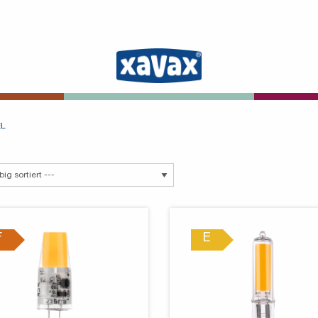
EL
F
E