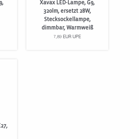
9,
Xavax LED-Lampe, G9,
320lm, ersetzt 28W,
Stecksockellampe,
dimmbar, Warmweiß
7,89
EUR
UPE
27,
W