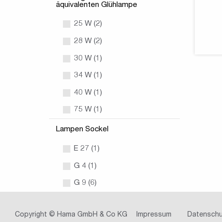
äquivalenten Glühlampe
25 W (2)
28 W (2)
30 W (1)
34 W (1)
40 W (1)
75 W (1)
Lampen Sockel
E 27 (1)
G 4 (1)
G 9 (6)
Copyright © Hama GmbH & Co KG
Impressum
Datenschu