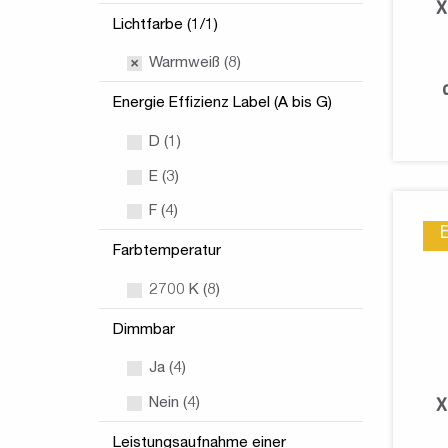
X
Lichtfarbe (1/1)
Warmweiß (8)
Energie Effizienz Label (A bis G)
D (1)
E (3)
F (4)
Farbtemperatur
2700 K (8)
Dimmbar
Ja (4)
Nein (4)
X
Leistungsaufnahme einer