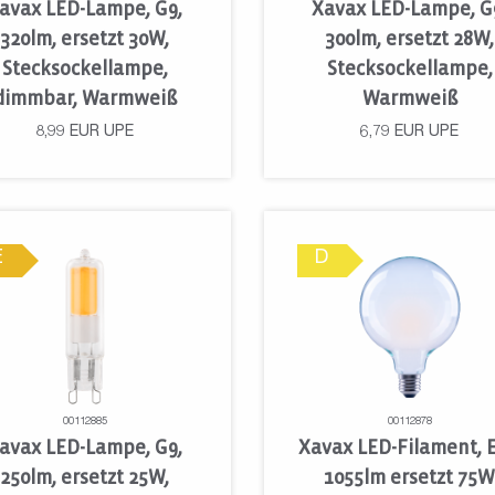
avax LED-Lampe, G9,
Xavax LED-Lampe, G
320lm, ersetzt 30W,
300lm, ersetzt 28W,
Stecksockellampe,
Stecksockellampe,
dimmbar, Warmweiß
Warmweiß
8,99
EUR
UPE
6,79
EUR
UPE
E
D
00112885
00112878
avax LED-Lampe, G9,
Xavax LED-Filament, E
250lm, ersetzt 25W,
1055lm ersetzt 75