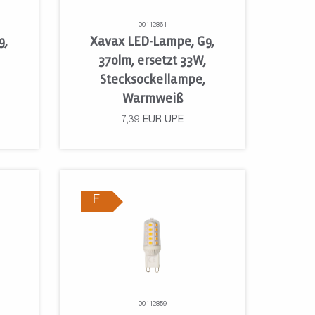
00112861
9,
Xavax LED-Lampe, G9,
370lm, ersetzt 33W,
Stecksockellampe,
Warmweiß
7,39
EUR
UPE
F
00112859