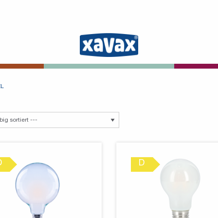
EL
D
D