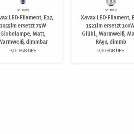
00112878
00112816
vax LED-Filament, E27,
Xavax LED-Filament, E
1055lm ersetzt 75W
1521lm ersetzt 100W
Globelampe, Matt,
Glühl., Warmweiß, Ma
Warmweiß, dimmbar
RA90, dimmb
9,09
EUR
UPE
9,30
EUR
UPE