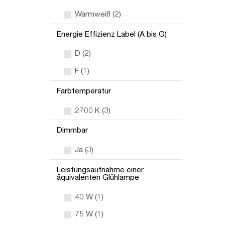
Warmweiß (2)
Energie Effizienz Label (A bis G)
D (2)
F (1)
Farbtemperatur
2700 K (3)
Dimmbar
Ja (3)
Leistungsaufnahme einer
äquivalenten Glühlampe
40 W (1)
75 W (1)