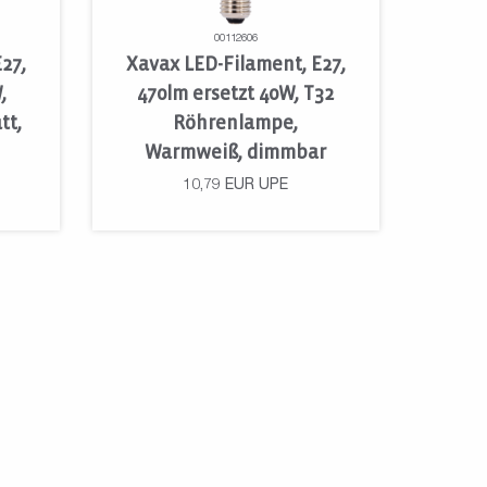
00112606
27,
Xavax LED-Filament, E27,
,
470lm ersetzt 40W, T32
tt,
Röhrenlampe,
Warmweiß, dimmbar
10,79
EUR
UPE