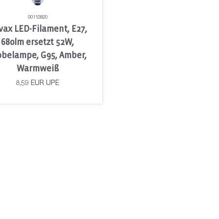
00112820
vax LED-Filament, E27,
680lm ersetzt 52W,
obelampe, G95, Amber,
Warmweiß
8,59
EUR
UPE