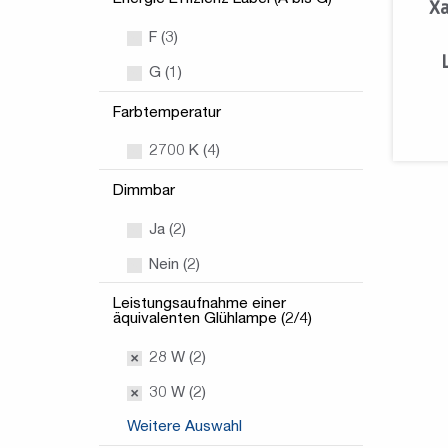
Xa
F (3)
G (1)
Farbtemperatur
2700 K (4)
Dimmbar
Ja (2)
Nein (2)
Leistungsaufnahme einer
äquivalenten Glühlampe (2/4)
28 W (2)
30 W (2)
Weitere Auswahl