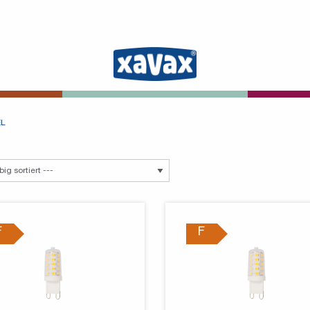
EL
F
F