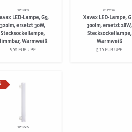
00112860
00112862
avax LED-Lampe, G9,
Xavax LED-Lampe, G
320lm, ersetzt 30W,
300lm, ersetzt 28W,
Stecksockellampe,
Stecksockellampe,
dimmbar, Warmweiß
Warmweiß
8,99
EUR
UPE
6,79
EUR
UPE
G
00112585