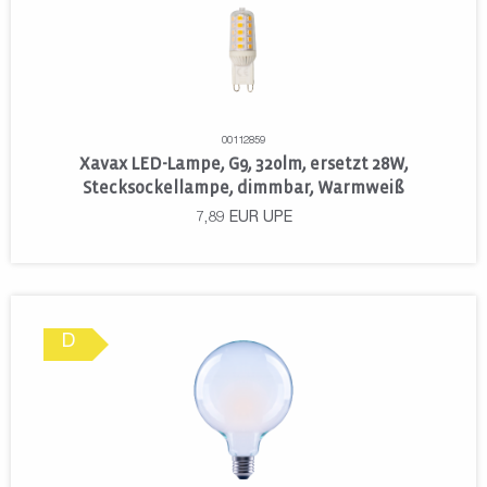
00112859
Xavax LED-Lampe, G9, 320lm, ersetzt 28W,
Stecksockellampe, dimmbar, Warmweiß
7,89
EUR
UPE
D