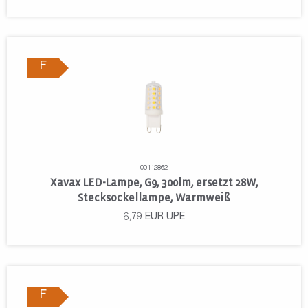
F
00112862
Xavax LED-Lampe, G9, 300lm, ersetzt 28W,
Stecksockellampe, Warmweiß
6,79
EUR
UPE
F