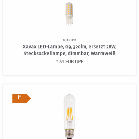
00112859
Xavax LED-Lampe, G9, 320lm, ersetzt 28W,
Stecksockellampe, dimmbar, Warmweiß
7,89
EUR
UPE
F