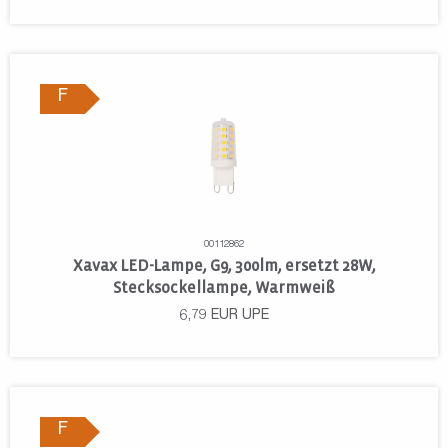
F
00112862
Xavax LED-Lampe, G9, 300lm, ersetzt 28W,
Stecksockellampe, Warmweiß
6,79
EUR
UPE
F