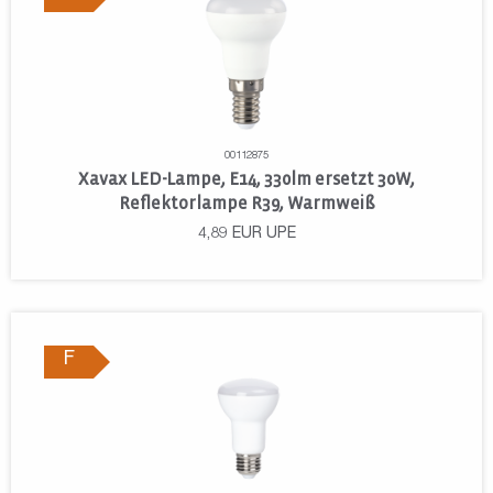
00112875
Xavax LED-Lampe, E14, 330lm ersetzt 30W,
Reflektorlampe R39, Warmweiß
4,89
EUR
UPE
F