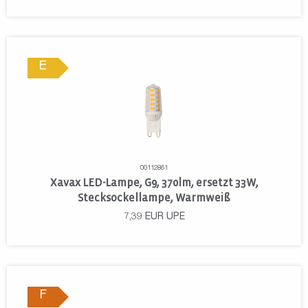
E
00112861
Xavax LED-Lampe, G9, 370lm, ersetzt 33W,
Stecksockellampe, Warmweiß
7,39
EUR
UPE
F