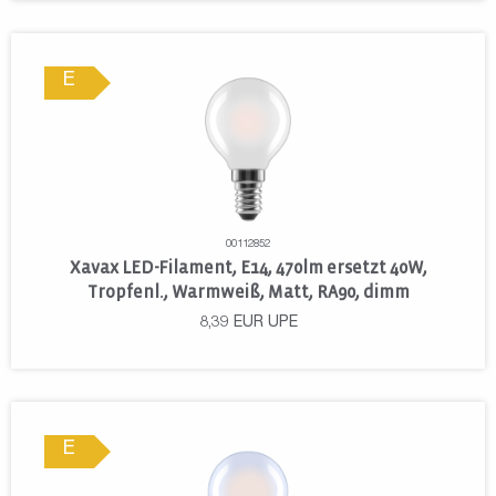
E
00112852
Xavax LED-Filament, E14, 470lm ersetzt 40W,
Tropfenl., Warmweiß, Matt, RA90, dimm
8,39
EUR
UPE
E