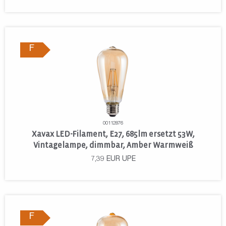
F
00112876
Xavax LED-Filament, E27, 685lm ersetzt 53W,
Vintagelampe, dimmbar, Amber Warmweiß
7,39
EUR
UPE
F