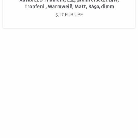
Tropfenl., Warmweiß, Matt, RA90, dimm
5,17
EUR
UPE