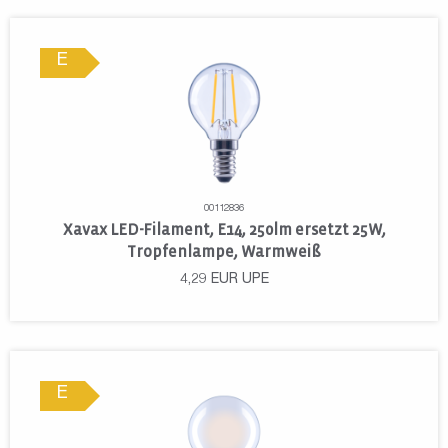
E
00112836
Xavax LED-Filament, E14, 250lm ersetzt 25W,
Tropfenlampe, Warmweiß
4,29
EUR
UPE
E