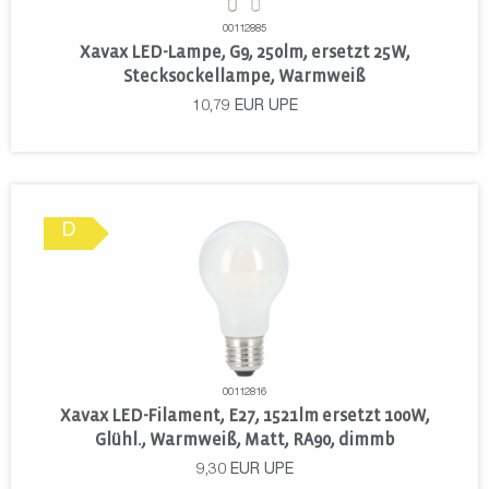
00112885
Xavax LED-Lampe, G9, 250lm, ersetzt 25W,
Stecksockellampe, Warmweiß
10,79
EUR
UPE
D
00112816
Xavax LED-Filament, E27, 1521lm ersetzt 100W,
Glühl., Warmweiß, Matt, RA90, dimmb
9,30
EUR
UPE