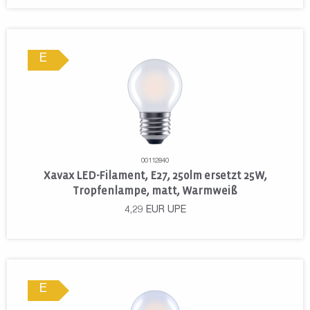
E
00112840
Xavax LED-Filament, E27, 250lm ersetzt 25W,
Tropfenlampe, matt, Warmweiß
4,29
EUR
UPE
E