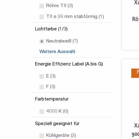
X
Röhre T8 (3)
T8 ø 26 mm stabförmig (1)
Rö
Lichtfarbe (1/3)
Neutralweiß (7)
Weitere Auswahl
Energie Effizienz Label (A bis G)
E (3)
F (3)
Farbtemperatur
4000 K (6)
Speziell geeignet für
X
90
Kühlgeräte (2)