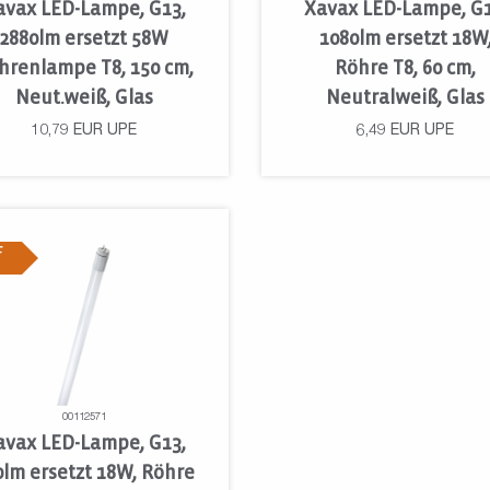
avax LED-Lampe, G13,
Xavax LED-Lampe, G1
2880lm ersetzt 58W
1080lm ersetzt 18W
hrenlampe T8, 150 cm,
Röhre T8, 60 cm,
Neut.weiß, Glas
Neutralweiß, Glas
10,79
EUR
UPE
6,49
EUR
UPE
F
00112571
avax LED-Lampe, G13,
0lm ersetzt 18W, Röhre