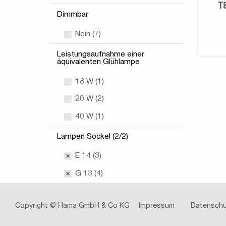
T
Dimmbar
Nein (7)
Leistungsaufnahme einer
äquivalenten Glühlampe
18 W (1)
20 W (2)
40 W (1)
Lampen Sockel (2/2)
E 14 (3)
G 13 (4)
Copyright © Hama GmbH & Co KG
Impressum
Datenschu