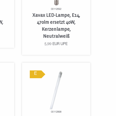
00112692
Xavax LED-Lampe, E14,
W,
470lm ersetzt 40W,
Kerzenlampe,
Neutralweiß
5,99
EUR
UPE
E
00112898