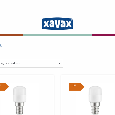
EL
F
F