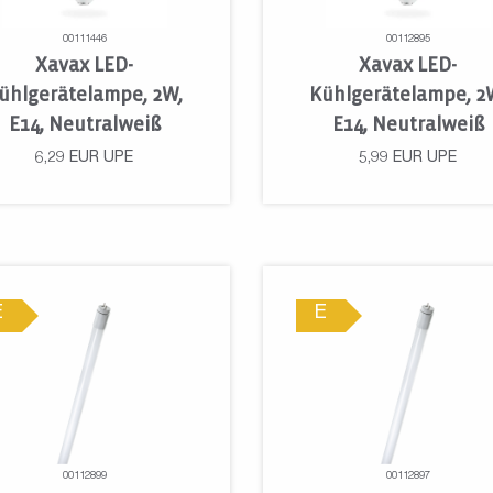
00111446
00112895
Xavax LED-
Xavax LED-
ühlgerätelampe, 2W,
Kühlgerätelampe, 2
E14, Neutralweiß
E14, Neutralweiß
6,29
EUR
UPE
5,99
EUR
UPE
E
E
00112899
00112897