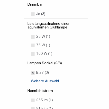
Dimmbar
Ja (3)
Leistungsaufnahme einer
äquivalenten Glühlampe
25 W (1)
75 W (1)
100 W (1)
Lampen Sockel (2/3)
E 27 (3)
Weitere Auswahl
Nennlichtstrom
235 lm (1)
915 lm (1)