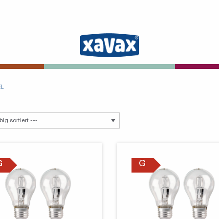
EL
G
G