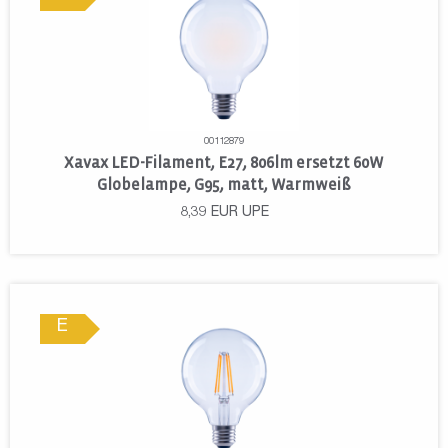
00112879
Xavax LED-Filament, E27, 806lm ersetzt 60W
Globelampe, G95, matt, Warmweiß
8,39
EUR
UPE
E