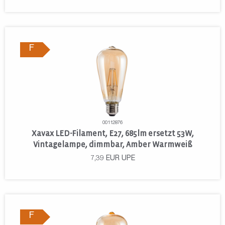
F
00112876
Xavax LED-Filament, E27, 685lm ersetzt 53W,
Vintagelampe, dimmbar, Amber Warmweiß
7,39
EUR
UPE
F