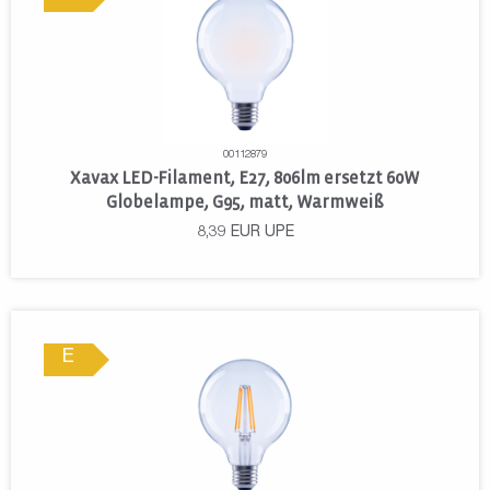
00112879
Xavax LED-Filament, E27, 806lm ersetzt 60W
Globelampe, G95, matt, Warmweiß
8,39
EUR
UPE
E