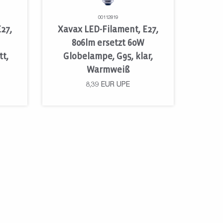
00112819
27,
Xavax LED-Filament, E27,
806lm ersetzt 60W
t,
Globelampe, G95, klar,
Warmweiß
8,39
EUR
UPE