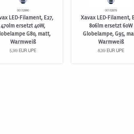
00112880
00112879
vax LED-Filament, E27,
Xavax LED-Filament, E
470lm ersetzt 40W,
806lm ersetzt 60W
lobelampe G80, matt,
Globelampe, G95, mat
Warmweiß
Warmweiß
5,99
EUR
UPE
8,39
EUR
UPE