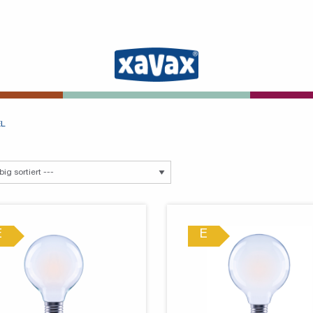
EL
E
E