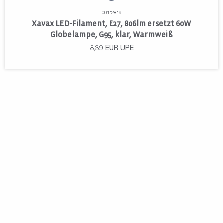
00112819
Xavax LED-Filament, E27, 806lm ersetzt 60W
Globelampe, G95, klar, Warmweiß
8,39
EUR
UPE