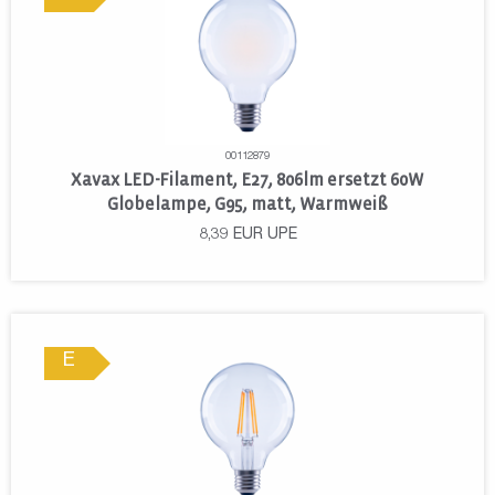
00112879
Xavax LED-Filament, E27, 806lm ersetzt 60W
Globelampe, G95, matt, Warmweiß
8,39
EUR
UPE
E