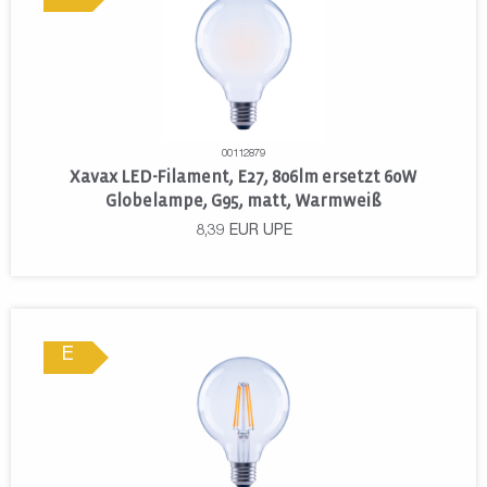
00112879
Xavax LED-Filament, E27, 806lm ersetzt 60W
Globelampe, G95, matt, Warmweiß
8,39
EUR
UPE
E