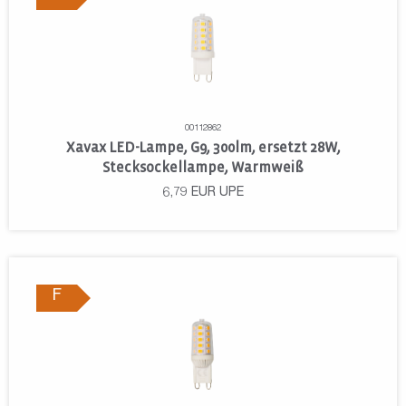
00112862
Xavax LED-Lampe, G9, 300lm, ersetzt 28W,
Stecksockellampe, Warmweiß
6,79
EUR
UPE
F