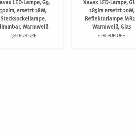
avax LED-Lampe, G9,
Xavax LED-Lampe, GU
320lm, ersetzt 28W,
185lm ersetzt 20W,
Stecksockellampe,
Reflektorlampe MR1
dimmbar, Warmweiß
Warmweiß, Glas
7,89
EUR
UPE
5,99
EUR
UPE