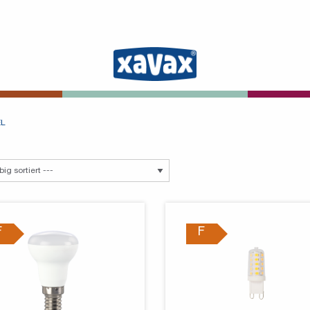
EL
F
F