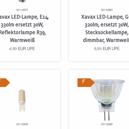
00112875
00112860
avax LED-Lampe, E14,
Xavax LED-Lampe, G
330lm ersetzt 30W,
320lm, ersetzt 30W,
Reflektorlampe R39,
Stecksockellampe,
Warmweiß
dimmbar, Warmwei
4,89
EUR
UPE
8,99
EUR
UPE
F
F
00112859
00112866