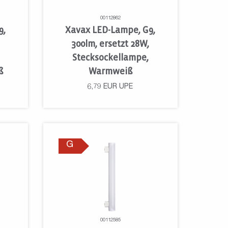
00112862
9,
Xavax LED-Lampe, G9,
300lm, ersetzt 28W,
Stecksockellampe,
ß
Warmweiß
6,79
EUR
UPE
G
00112585