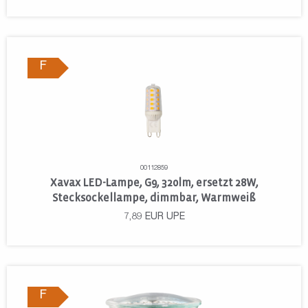
F
00112859
Xavax LED-Lampe, G9, 320lm, ersetzt 28W,
Stecksockellampe, dimmbar, Warmweiß
7,89
EUR
UPE
F