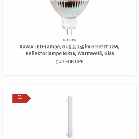
00112865
Xavax LED-Lampe, GU5.3, 245lm ersetzt 22W,
Reflektorlampe MR16, Warmweiß, Glas
6,49
EUR
UPE
G