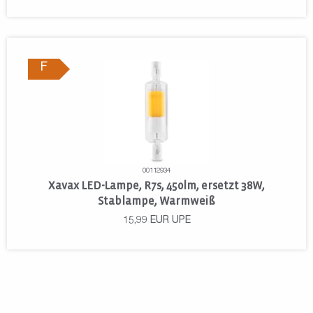
F
00112934
Xavax LED-Lampe, R7s, 450lm, ersetzt 38W,
Stablampe, Warmweiß
15,99
EUR
UPE