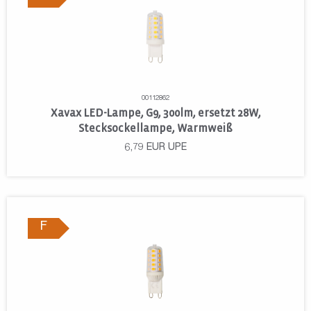
00112862
Xavax LED-Lampe, G9, 300lm, ersetzt 28W,
Stecksockellampe, Warmweiß
6,79
EUR
UPE
F