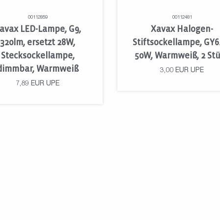
00112859
00112481
avax LED-Lampe, G9,
Xavax Halogen-
320lm, ersetzt 28W,
Stiftsockellampe, GY6.
Stecksockellampe,
50W, Warmweiß, 2 St
dimmbar, Warmweiß
3,00
EUR
UPE
7,89
EUR
UPE