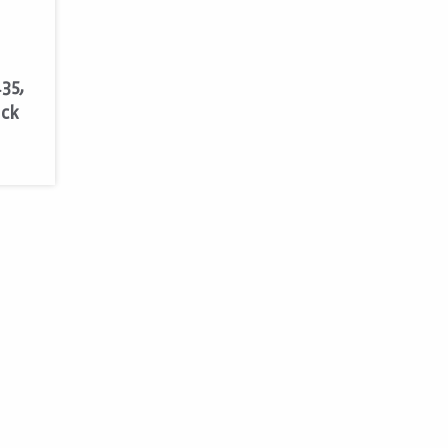
35,
ück