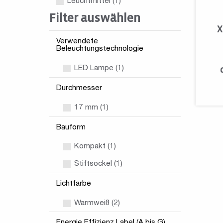
Leuchtmittel
(1)
Filter auswählen
X
Verwendete
Beleuchtungstechnologie
LED Lampe (1)
Durchmesser
17 mm (1)
Bauform
Kompakt (1)
Stiftsockel (1)
Lichtfarbe
Warmweiß (2)
Energie Effizienz Label (A bis G)