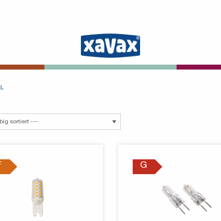
EL
F
G